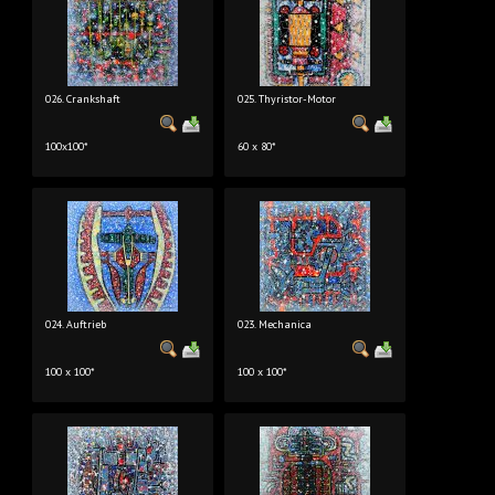
026. Crankshaft
025. Thyristor-Motor
100x100*
60 x 80*
024. Auftrieb
023. Mechanica
100 x 100*
100 x 100*