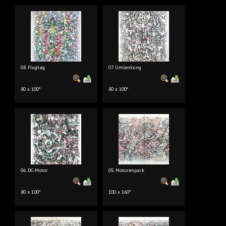
08. Flugtag
07. Umlenkung
80 x 100*
80 x 100*
06. DC-Motor
05. Motorenpark
80 x 100*
100 x 160*