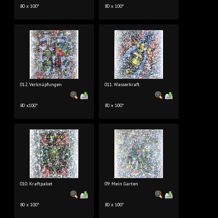
80 x 100*
80 x 100*
012. Verknüpfungen
011. Wasserkraft
80 x100*
80 x 100*
010. Kraftpaket
09. Mein Garten
80 x 100*
80 x 100*