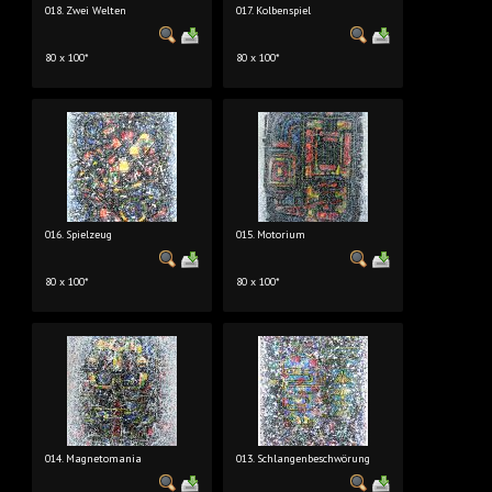
018. Zwei Welten
017. Kolbenspiel
80 x 100*
80 x 100*
016. Spielzeug
015. Motorium
80 x 100*
80 x 100*
014. Magnetomania
013. Schlangenbeschwörung