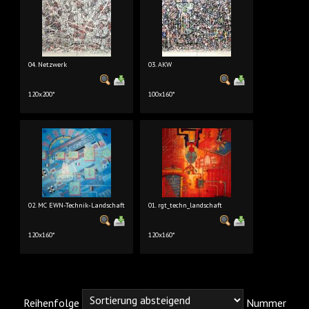
04. Netzwerk
03. AKW
120x200*
100x160*
02. MC EWN-Technik-Landschaft
01. rgt_techn_landschaft
120x160*
120x160*
Reihenfolge
Nummer